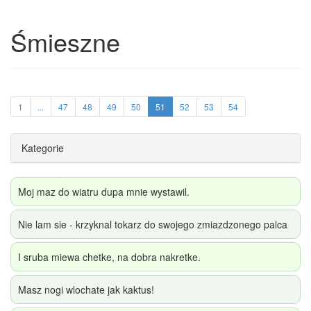
Śmieszne
1
...
47
48
49
50
51
52
53
54
Kategorie
Moj maz do wiatru dupa mnie wystawil.
Nie lam sie - krzyknal tokarz do swojego zmiazdzonego palca
I sruba miewa chetke, na dobra nakretke.
Masz nogi wlochate jak kaktus!