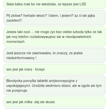
Siala baba mak bo nie wiedziala, ze lepsze jest LSD
Pij ziolow? herbate wiosn? i latem, i jesieni? az ci sie jajka
zazieleni?.
Jestes taki cool ... nie moge zyc bez ciebie szkoda tylko ze tak
jak moj telefon rozladowywujesz sie w nieodpowiednich
momentach
Jesli jeszcze nie zwariowales, to znaczy, ze jestes
niedoinformowany !
sex jest jak mars - krzepi
Blondynka pomylila tabletki antykoncepcyjne z
uspokajajacymi. Urodzila siedmioro dzieci, ale w ogole sie tym
nie przejmuje.
sex jest jak milka -daj sie skusic