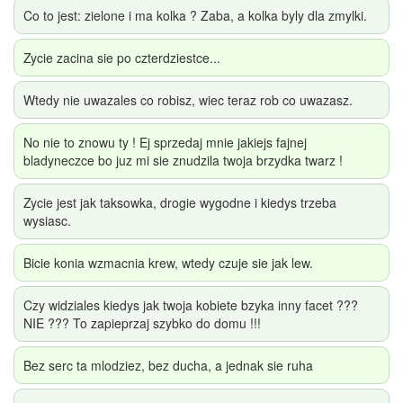
Co to jest: zielone i ma kolka ? Zaba, a kolka byly dla zmylki.
Zycie zacina sie po czterdziestce...
Wtedy nie uwazales co robisz, wiec teraz rob co uwazasz.
No nie to znowu ty ! Ej sprzedaj mnie jakiejs fajnej
bladyneczce bo juz mi sie znudzila twoja brzydka twarz !
Zycie jest jak taksowka, drogie wygodne i kiedys trzeba
wysiasc.
Bicie konia wzmacnia krew, wtedy czuje sie jak lew.
Czy widziales kiedys jak twoja kobiete bzyka inny facet ???
NIE ??? To zapieprzaj szybko do domu !!!
Bez serc ta mlodziez, bez ducha, a jednak sie ruha