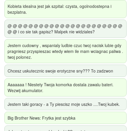
Kobieta idealna jest jak szpital: czysta, ogolnodostepna i
bezplatna.
@ @ @ @ @ @ @ @ @ @ @ @ @ @ @ @ @ @ @ @ @ @
@ @ i co sie tak gapisz? Malpek nie widziales?
Jestem cudowny , wspanialy ludbie czuc twoj nacisk lubie gdy
pragniesz przyspieszac wtedy wiem ile mam wciagnac paliwa .
twoj polonez.
Chcesz uskutecznic swoje erotyczne sny??? To zadzwon
Aaaaaaa ! Niestety Twoja komorka dostala zawalu bateri.
Wezwij akumulator.
Jestem taki goracy - a Ty piescisz moje uszko ....Twoj kubek.
Big Brother News: Frytka jest szybka