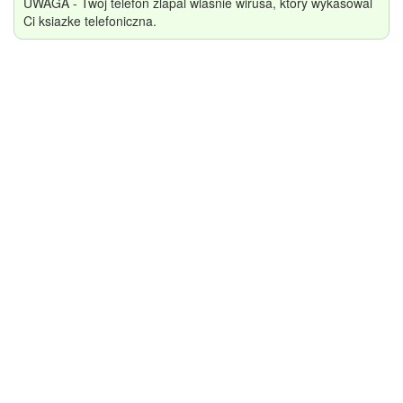
UWAGA - Twoj telefon zlapal wlasnie wirusa, ktory wykasowal
Ci ksiazke telefoniczna.