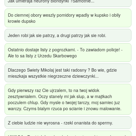
Jak umieraja neurony blondynki ?Samotnie...
Do ciemnej obory weszly pomidory wpadly w kupsko i obily
krowie dupsko
Jeden robi jak sie patrzy, a drugi patrzy jak sie robi.
Ostatnio dostaje listy z pogrozkami. - To zawiadom policje! -
Ale to sa listy z Urzedu Skarbowego
Dlaczego Swiety Mikolaj jest taki radosny ? Bo wie, gdzie
mieszkaja wszystkie niegrzeczne dziewczynki...
Gdy pierwszy raz Cie ujrzalem, to na twoj widok
zesztywnialem. Oczy stanely mi jak slup, a w majtkach
poczulem chlup. Gdy mysle o twojej tarczy, moj samiec juz
warczy. Czyms bialym rzuca po scianie i znowu malowanie.
Z ciebie ludzie nie wyrosna - rzekl onanista do spermy.