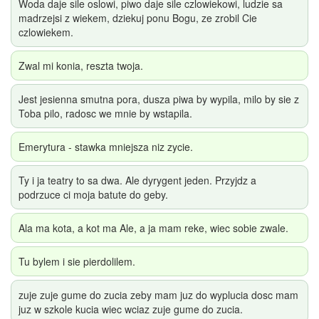
Woda daje sile oslowi, piwo daje sile czlowiekowi, ludzie sa
madrzejsi z wiekem, dziekuj ponu Bogu, ze zrobil Cie
czlowiekem.
Zwal mi konia, reszta twoja.
Jest jesienna smutna pora, dusza piwa by wypila, milo by sie z
Toba pilo, radosc we mnie by wstapila.
Emerytura - stawka mniejsza niz zycie.
Ty i ja teatry to sa dwa. Ale dyrygent jeden. Przyjdz a
podrzuce ci moja batute do geby.
Ala ma kota, a kot ma Ale, a ja mam reke, wiec sobie zwale.
Tu bylem i sie pierdolilem.
zuje zuje gume do zucia zeby mam juz do wyplucia dosc mam
juz w szkole kucia wiec wciaz zuje gume do zucia.