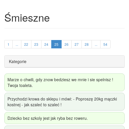
Śmieszne
1
...
22
23
24
25
26
27
28
...
54
Kategorie
Marze o chwili, gdy znow bedziesz we mnie i sie spelnisz !
Twoja toaleta.
Przychodzi krowa do sklepu i mówi: - Poproszę 20kg mączki
kostnej - jak szaleć to szaleć !
Dziecko bez szkoly jest jak ryba bez roweru.