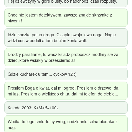
Hej dziewczyny w gore biusty, bo nadchodzi czas rozpusty.
Choc nie jestem detektywem, zawsze znajde skrzynke z
piwem !
Idzie kaczka polna droga. Czlapie swoja lewa noga. Nagle
widzi cos w oddali a tam bocian konia wali.
Drodzy parafianie, tu wasz ksiadz proboszcz:modlmy sie za
dzieci,ktore wsiakly w przescieradla!
Gdzie kucharek 6 tam... cyckow 12 :)
Prosilem Boga o kwiat, dal mi ogrod. Prosilem o drzewo, dal
mi las. Prosilem o wielkiego ch..a, dal mi telefon do ciebie...
Koleda 2003: K+M+B=100zl
Wodka to jego smiertelny wrog, codziennie scina biedaka z
nog.