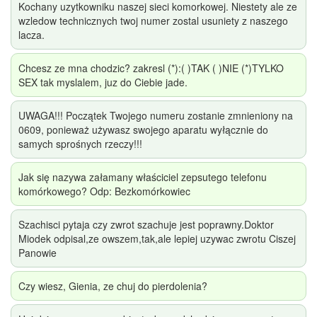
Kochany uzytkowniku naszej sieci komorkowej. Niestety ale ze
wzledow technicznych twoj numer zostal usuniety z naszego
lacza.
Chcesz ze mna chodzic? zakresl (*):( )TAK ( )NIE (*)TYLKO
SEX tak myslalem, juz do Ciebie jade.
UWAGA!!! Początek Twojego numeru zostanie zmnieniony na
0609, ponieważ używasz swojego aparatu wyłącznie do
samych sprośnych rzeczy!!!
Jak się nazywa załamany właściciel zepsutego telefonu
komórkowego? Odp: Bezkomórkowiec
Szachisci pytaja czy zwrot szachuje jest poprawny.Doktor
Miodek odpisal,ze owszem,tak,ale lepiej uzywac zwrotu Ciszej
Panowie
Czy wiesz, Gienia, ze chuj do pierdolenia?