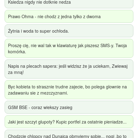
Ksiedza nigdy nie dotknie nedza
Prawo Ohma - nie chodz z jedna tylko z dwoma
Żytnia i woda to super ochłoda.
Proszę cię, nie wal tak w klawiaturę jak piszesz SMS-y. Twoja
komórka.
Napis na plecach sapera: jeśli widzisz że ja uciekam, Zwiewaj
za mną!
Byc kobieta to strasznie trudne zajecie, bo polega glownie na
zadawaniu sie z mezczyznami.
GSM BSE - coraz wiekszy zasieg
Jaki jest szczyt glupoty? Kupic portfel za ostatnie pieniadze...
Chodzcie chlopcy nad Dunajca obmyjemy sobie... nogi ,bo to