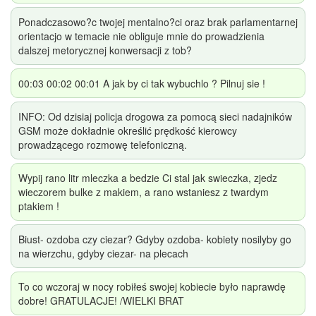
Ponadczasowo?c twojej mentalno?ci oraz brak parlamentarnej
orientacjo w temacie nie obliguje mnie do prowadzienia
dalszej metorycznej konwersacji z tob?
00:03 00:02 00:01 A jak by ci tak wybuchlo ? Pilnuj sie !
INFO: Od dzisiaj policja drogowa za pomocą sieci nadajników
GSM może dokładnie określić prędkość kierowcy
prowadzącego rozmowę telefoniczną.
Wypij rano litr mleczka a bedzie Ci stal jak swieczka, zjedz
wieczorem bulke z makiem, a rano wstaniesz z twardym
ptakiem !
Biust- ozdoba czy ciezar? Gdyby ozdoba- kobiety nosilyby go
na wierzchu, gdyby ciezar- na plecach
To co wczoraj w nocy robiłeś swojej kobiecie było naprawdę
dobre! GRATULACJE! /WIELKI BRAT