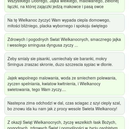
Wszystkiego Dobrego, Jajka wielkiego, malowanego, zielonej
łączki, na której zajączki jedzą makowce i pasą owce
Na tę Wielkanoc życzyć Wam wypada ciepla domowego,
miłości bliźniego, placka wybornego i spokoju świętego
Zdrowych i pogodnych Swiat Wielkanocnych, smacznego jajka
i wesolego smingusa dyngusa zyczy ...
Zeby smialy sie pisanki, usmiechaly sie baranki, mokry
Smingus zraszac skronie, duzo szczescia sypiac w dlonie.
Jajek wspolnego malowania, woda ze smiechem polewania,
zyczen spelniania, kwiatow kwitnienia, i Wielkanocy
swietowania, tego Wam zyczy....
Nastepna zima odchodzi w dal, czas sciagac z szyi cieply szal,
bo znowu ida ku nam jak z procy wesole Swieta Wielkanocy!
Z okazji Swiąt Wielkanocnych, życzę wszelkich łask Bożych,
pogodnych, zdrowych Świąt i pomyślności w życiu osobistym