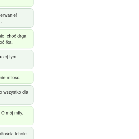
zerwanie!
.
ie, choć drga,
oć łka.
luzej tym
nie milosc.
to wszystko dla
 O mój miły,
iłością tchnie.