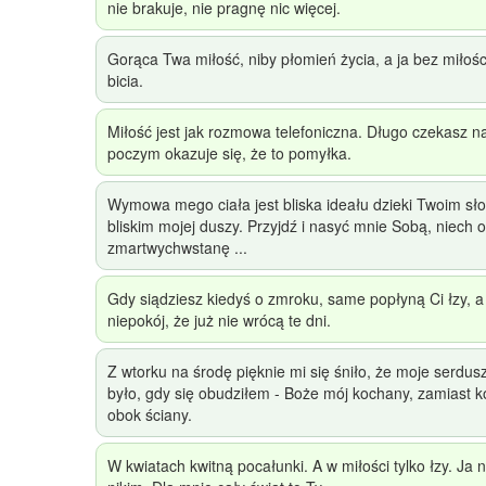
nie brakuje, nie pragnę nic więcej.
Gorąca Twa miłość, niby płomień życia, a ja bez miłośc
bicia.
Miłość jest jak rozmowa telefoniczna. Długo czekasz n
poczym okazuje się, że to pomyłka.
Wymowa mego ciała jest bliska ideału dzieki Twoim sł
bliskim mojej duszy. Przyjdź i nasyć mnie Sobą, niech o
zmartwychwstanę ...
Gdy siądziesz kiedyś o zmroku, same popłyną Ci łzy, a
niepokój, że już nie wrócą te dni.
Z wtorku na środę pięknie mi się śniło, że moje serdus
było, gdy się obudziłem - Boże mój kochany, zamiast ko
obok ściany.
W kwiatach kwitną pocałunki. A w miłości tylko łzy. Ja n