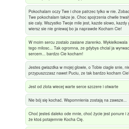
Pokochalam oczy Twe i chce patrzec tylko w nie. Zoba
Twe pokochalam takze je. Choc spojrzenia chwile trwa
sie caly. Wszystko Twoje mile jest, kazde slowo, kazdy 
wiersz sie nie gniewaj bo ja naprawde Kocham Cie!
W moim sercu zostalo zasiane ziarenko. Wykielkowala i 
tego milosc... Tak ogromna, ze gdybys chcial ja wyrwac,
sercem... bardzo Cie kocham!
Jestes gwiazdka w mojej glowie, o Tobie ciagle snie, ni
przypuszczasz nawet Puciu, ze tak bardzo kocham Cie
Jest od zlota wiecej warte serce szczere i otwarte
Nie bój się kochać. Wspomnienia zostają na zawsze...
Choć jesteś daleko ode mnie, choć życie jest ponure i z
że ktoś potajemnie Kocha Cię.