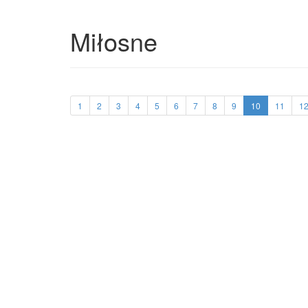
Miłosne
1
2
3
4
5
6
7
8
9
10
11
1