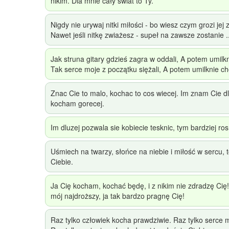
nikim. Dla mnie cały świat to Ty.
Nigdy nie urywaj nitki miłości - bo wiesz czym grozi jej 
Nawet jeśli nitkę zwiażesz - supeł na zawsze zostanie ..
Jak struna gitary gdzieś zagra w oddali, A potem umilkn
Tak serce moje z początku siężali, A potem umilknie ch
Znac Cie to malo, kochac to cos wiecej. Im znam Cie d
kocham gorecej.
Im dluzej pozwala sie kobiecie tesknic, tym bardziej ros
Uśmiech na twarzy, słońce na niebie i miłość w sercu, 
Ciebie.
Ja Cię kocham, kochać będę, i z nikim nie zdradzę Cię!
mój najdroższy, ja tak bardzo pragnę Cię!
Raz tylko człowiek kocha prawdziwie. Raz tylko serce m