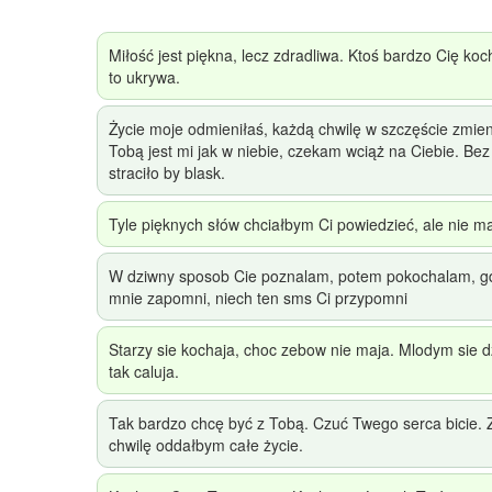
Miłość jest piękna, lecz zdradliwa. Ktoś bardzo Cię koc
to ukrywa.
Życie moje odmieniłaś, każdą chwilę w szczęście zmien
Tobą jest mi jak w niebie, czekam wciąż na Ciebie. Bez
straciło by blask.
Tyle pięknych słów chciałbym Ci powiedzieć, ale nie 
W dziwny sposob Cie poznalam, potem pokochalam, gd
mnie zapomni, niech ten sms Ci przypomni
Starzy sie kochaja, choc zebow nie maja. Mlodym sie dz
tak caluja.
Tak bardzo chcę być z Tobą. Czuć Twego serca bicie. 
chwilę oddałbym całe życie.