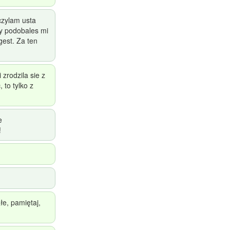
czylam usta
ly podobales mi
gest. Za ten
zrodzila sie z
 to tylko z
e
!
łe, pamiętaj,