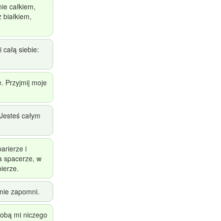
ie całkiem,
 białkiem,
 całą siebie:
e. Przyjmij moje
 Jesteś całym
arierze i
a spacerze, w
bierze.
 nie zapomni.
Tobą mi niczego