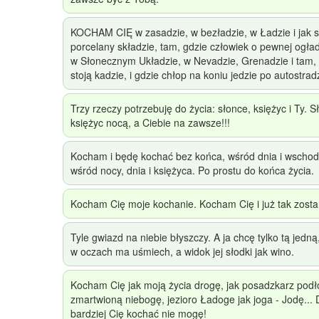
KOCHAM CIĘ w zasadzie, w bezładzie, w Ładzie i jak s
porcelany składzie, tam, gdzie człowiek o pewnej ogładz
w Słonecznym Układzie, w Nevadzie, Grenadzie i tam,
stoją kadzie, i gdzie chłop na koniu jedzie po autostrad
Trzy rzeczy potrzebuję do życia: słonce, księżyc i Ty. S
księżyc nocą, a Ciebie na zawsze!!!
Kocham i będę kochać bez końca, wśród dnia i wschod
wśród nocy, dnia i księżyca. Po prostu do końca życia.
Kocham Cię moje kochanie. Kocham Cię i już tak zosta
Tyle gwiazd na niebie błyszczy. A ja chcę tylko tą jedną
w oczach ma uśmiech, a widok jej słodki jak wino.
Kocham Cię jak moją życia drogę, jak posadzkarz podło
zmartwioną niebogę, jezioro Ładoge jak joga - Jodę... 
bardziej Cię kochać nie mogę!