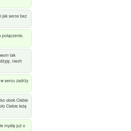
i jak serce bez
a połączenie,
owom tak
dżyję, niech
 w sercu zadrży
zko obok Ciebie
ło Ciebie leżę
ie myślę już o