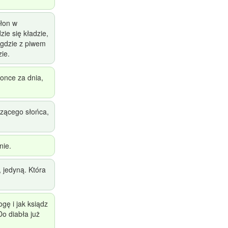
łon w
ie się kładzie,
 gdzie z piwem
zie.
łonce za dnia,
zącego słońca,
nie.
, jedyną. Która
gę i jak ksiądz
Do diabła już