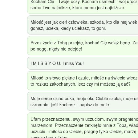
Kocham Cię - Twoje oczy. Kocham uśmiech Twój uroc
serce Twe najmilsze, które memu jest najbliższe.
Miłość jest jak cień człowieka, szkoda, kto dla niej wiek 
gonisz, ucieka, kiedy uciekasz, to goni.
Przez życie z Tobą przejdę, kochać Cię wciąż będę. Z
pomogę, nigdy nie odejdę!
I M I S S Y O U. I miss You!
Miłość to słowo piękne i czułe, miłość na świecie wiecz
to rozkaz zakochanych, lecz czy mi możesz ją dać?
Moje serce cicho puka, moje oko Ciebie szuka, moje u
skromnie: jeśli kochasz - napisz do mnie.
Ufam przeznaczeniu, swym uczuciom, swym pragnieni
marzeniom. Przeznaczenie zetknęło mnie z Tobą, wła
uczucie - miłość do Ciebie, pragnę tylko Ciebie, marzę
zawsze być z Tobą.