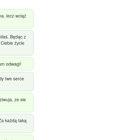
ha, lecz wciąż
iłaś. Będąc z
 Ciebie życie
mam odwagi!
y twe serce
iwuja, ze sie
Za każdą taką