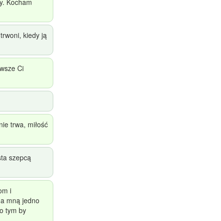
zy. Kocham
trwoni, kiedy ją
awsze Ci
nie trwa, miłość
sta szepcą
om i
da mną jedno
 o tym by