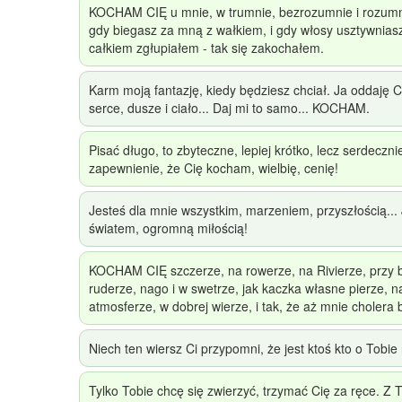
KOCHAM CIĘ u mnie, w trumnie, bezrozumnie i rozumn
gdy biegasz za mną z wałkiem, i gdy włosy usztywniasz
całkiem zgłupiałem - tak się zakochałem.
Karm moją fantazję, kiedy będziesz chciał. Ja oddaję Ci
serce, dusze i ciało... Daj mi to samo... KOCHAM.
Pisać długo, to zbyteczne, lepiej krótko, lecz serdeczni
zapewnienie, że Cię kocham, wielbię, cenię!
Jesteś dla mnie wszystkim, marzeniem, przyszłością...
światem, ogromną miłością!
KOCHAM CIĘ szczerze, na rowerze, na Rivierze, przy b
ruderze, nago i w swetrze, jak kaczka własne pierze, n
atmosferze, w dobrej wierze, i tak, że aż mnie cholera 
Niech ten wiersz Ci przypomni, że jest ktoś kto o Tobie
Tylko Tobie chcę się zwierzyć, trzymać Cię za ręce. Z 