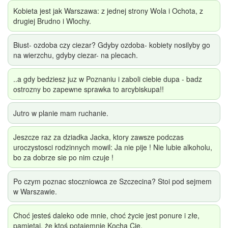
Kobieta jest jak Warszawa: z jednej strony Wola i Ochota, z
drugiej Brudno i Wlochy.
Biust- ozdoba czy ciezar? Gdyby ozdoba- kobiety nosilyby go
na wierzchu, gdyby ciezar- na plecach.
..a gdy bedziesz juz w Poznaniu i zaboli ciebie dupa - badz
ostrozny bo zapewne sprawka to arcybiskupa!!
Jutro w planie mam ruchanie.
Jeszcze raz za dziadka Jacka, ktory zawsze podczas
uroczystosci rodzinnych mowil: Ja nie pije ! Nie lubie alkoholu,
bo za dobrze sie po nim czuje !
Po czym poznac stoczniowca ze Szczecina? Stoi pod sejmem
w Warszawie.
Choć jesteś daleko ode mnie, choć życie jest ponure i złe,
pamiętaj, że ktoś potajemnie Kocha Cię.