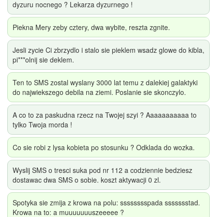
dyzuru nocnego ? Lekarza dyzurnego !
Piekna Mery zeby cztery, dwa wybite, reszta zgnite.
Jesli zycie Ci zbrzydlo i stalo sie pieklem wsadz glowe do kibla,
pi***olnij sie deklem.
Ten to SMS zostal wyslany 3000 lat temu z dalekiej galaktyki
do najwiekszego debila na ziemi. Poslanie sie skonczylo.
A co to za paskudna rzecz na Twojej szyi ? Aaaaaaaaaaa to
tylko Twoja morda !
Co sie robi z lysa kobieta po stosunku ? Odklada do wozka.
Wyslij SMS o tresci suka pod nr 112 a codziennie bedziesz
dostawac dwa SMS o sobie. koszt aktywacji 0 zl.
Spotyka sie zmija z krowa na polu: sssssssspada ssssssstad.
Krowa na to: a muuuuuuuszeeeee ?