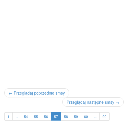
← Przeglądaj poprzednie smsy
Przeglądaj następne smsy →
1
...
54
55
56
57
58
59
60
...
90