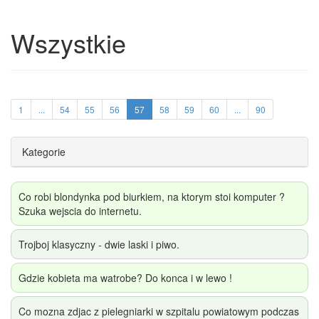
Wszystkie
1
...
54
55
56
57
58
59
60
...
90
Kategorie
Co robi blondynka pod biurkiem, na ktorym stoi komputer ?
Szuka wejscia do internetu.
Trojboj klasyczny - dwie laski i piwo.
Gdzie kobieta ma watrobe? Do konca i w lewo !
Co mozna zdjac z pielegniarki w szpitalu powiatowym podczas