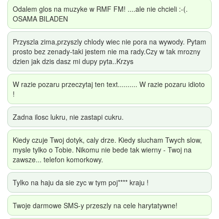
Odalem glos na muzyke w RMF FM! ....ale nie chcieli :-(.
OSAMA BILADEN
Przyszla zima,przyszly chlody wiec nie pora na wywody. Pytam
prosto bez zenady-taki jestem nie ma rady.Czy w tak mrozny
dzien jak dzis dasz mi dupy pyta..Krzys
W razie pozaru przeczytaj ten text.......... W razie pozaru idioto
!
Zadna ilosc lukru, nie zastapi cukru.
Kiedy czuje Twoj dotyk, caly drze. Kiedy slucham Twych slow,
mysle tylko o Tobie. Nikomu nie bede tak wierny - Twoj na
zawsze... telefon komorkowy.
Tylko na haju da sie zyc w tym poj**** kraju !
Twoje darmowe SMS-y przeszly na cele harytatywne!