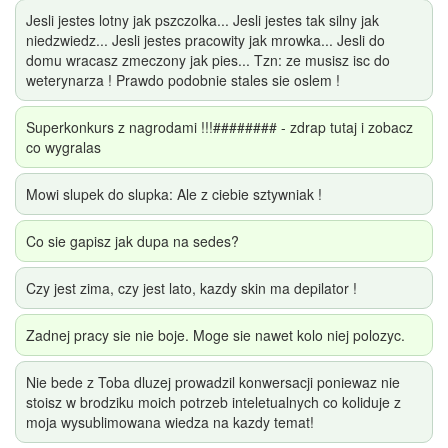
Jesli jestes lotny jak pszczolka... Jesli jestes tak silny jak
niedzwiedz... Jesli jestes pracowity jak mrowka... Jesli do
domu wracasz zmeczony jak pies... Tzn: ze musisz isc do
weterynarza ! Prawdo podobnie stales sie oslem !
Superkonkurs z nagrodami !!!######## - zdrap tutaj i zobacz
co wygralas
Mowi slupek do slupka: Ale z ciebie sztywniak !
Co sie gapisz jak dupa na sedes?
Czy jest zima, czy jest lato, kazdy skin ma depilator !
Zadnej pracy sie nie boje. Moge sie nawet kolo niej polozyc.
Nie bede z Toba dluzej prowadzil konwersacji poniewaz nie
stoisz w brodziku moich potrzeb inteletualnych co koliduje z
moja wysublimowana wiedza na kazdy temat!