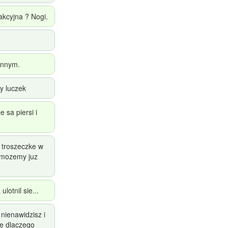
akcyjna ? Nogi.
innym.
y luczek
 sa piersi i
e troszeczke w
z mozemy juz
otnil sie...
 nienawidzisz i
ie dlaczego