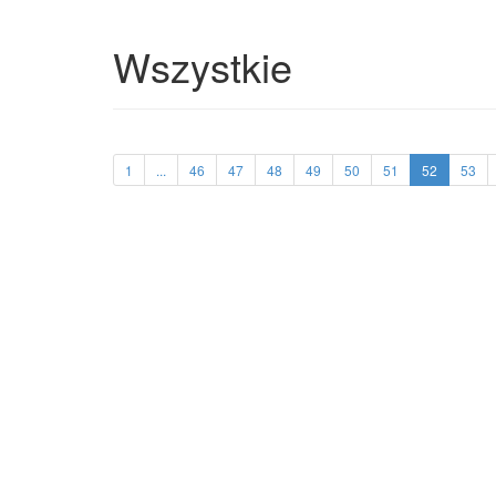
Wszystkie
1
...
46
47
48
49
50
51
52
53