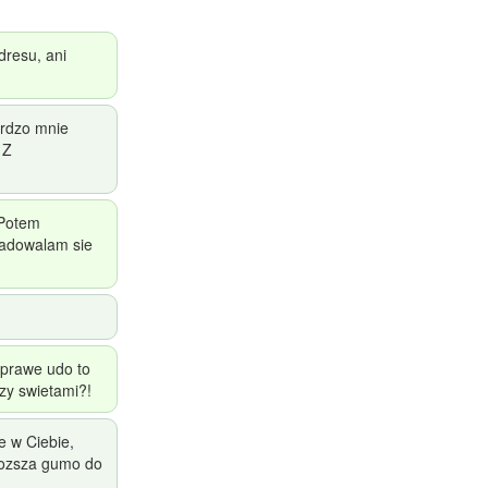
dresu, ani
ardzo mnie
 Z
 Potem
uradowalam sie
 prawe udo to
zy swietami?!
e w Ciebie,
jdrozsza gumo do