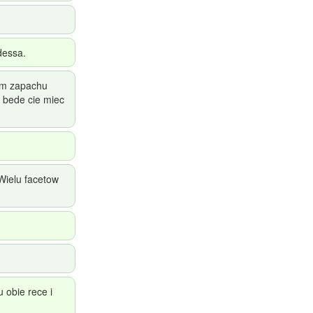
dessa.
wym zapachu
e bede cie miec
Wielu facetow
 obie rece i