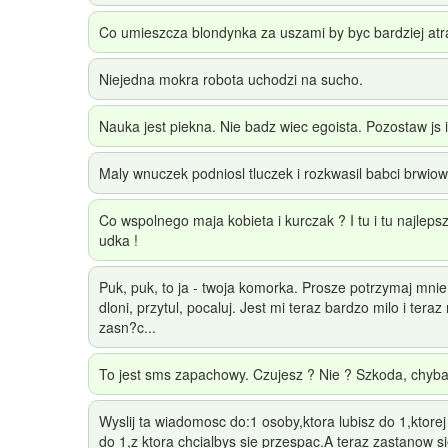
Co umieszcza blondynka za uszami by byc bardziej atr
Niejedna mokra robota uchodzi na sucho.
Nauka jest piekna. Nie badz wiec egoista. Pozostaw js 
Maly wnuczek podniosl tluczek i rozkwasil babci brwiow
Co wspolnego maja kobieta i kurczak ? I tu i tu najlepsze
udka !
Puk, puk, to ja - twoja komorka. Prosze potrzymaj mni
dloni, przytul, pocaluj. Jest mi teraz bardzo milo i tera
zasn?c...
To jest sms zapachowy. Czujesz ? Nie ? Szkoda, chyba ul
Wyslij ta wiadomosc do:1 osoby,ktora lubisz do 1,ktorej
do 1,z ktora chcialbys sie przespac.A teraz zastanow s