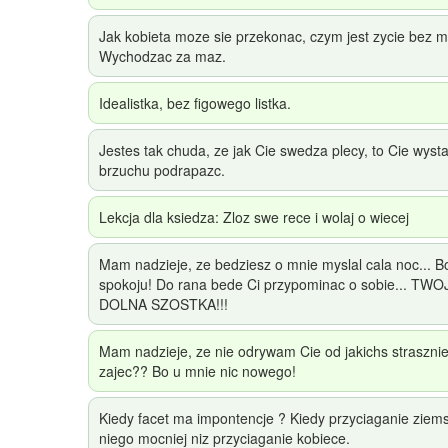
Jak kobieta moze sie przekonac, czym jest zycie bez 
Wychodzac za maz.
Idealistka, bez figowego listka.
Jestes tak chuda, ze jak Cie swedza plecy, to Cie wyst
brzuchu podrapazc.
Lekcja dla ksiedza: Zloz swe rece i wolaj o wiecej
Mam nadzieje, ze bedziesz o mnie myslal cala noc... Bo
spokoju! Do rana bede Ci przypominac o sobie... TW
DOLNA SZOSTKA!!!
Mam nadzieje, ze nie odrywam Cie od jakichs straszni
zajec?? Bo u mnie nic nowego!
Kiedy facet ma impontencje ? Kiedy przyciaganie ziems
niego mocniej niz przyciaganie kobiece.