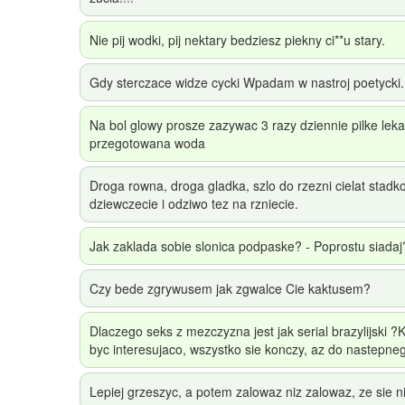
Nie pij wodki, pij nektary bedziesz piekny ci**u stary.
Gdy sterczace widze cycki Wpadam w nastroj poetycki.
Na bol glowy prosze zazywac 3 razy dziennie pilke leka
przegotowana woda
Droga rowna, droga gladka, szlo do rzezni cielat stadko
dziewczecie i odziwo tez na rzniecie.
Jak zaklada sobie slonica podpaske? - Poprostu siadaj
Czy bede zgrywusem jak zgwalce Cie kaktusem?
Dlaczego seks z mezczyzna jest jak serial brazylijski ?
byc interesujaco, wszystko sie konczy, az do nastepne
Lepiej grzeszyc, a potem zalowaz niz zalowaz, ze sie n