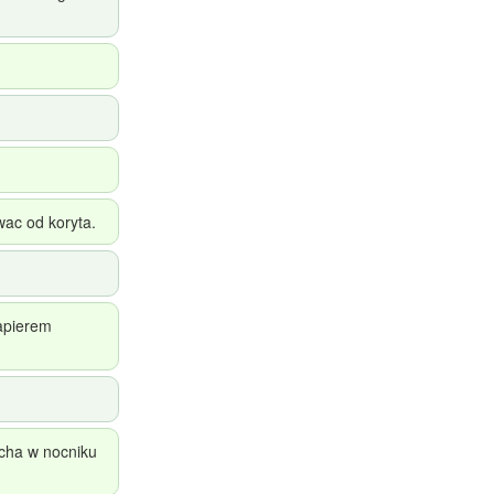
wac od koryta.
papierem
echa w nocniku