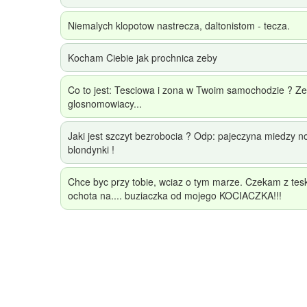
Niemalych klopotow nastrecza, daltonistom - tecza.
Kocham Ciebie jak prochnica zeby
Co to jest: Tesciowa i zona w Twoim samochodzie ? Z
glosnomowiacy...
Jaki jest szczyt bezrobocia ? Odp: pajeczyna miedzy n
blondynki !
Chce byc przy tobie, wciaz o tym marze. Czekam z tesk
ochota na.... buziaczka od mojego KOCIACZKA!!!