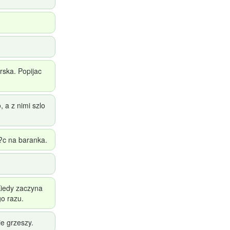
rska. Popijac
, a z nimi szlo
?c na baranka.
Kiedy zaczyna
go razu.
ie grzeszy.