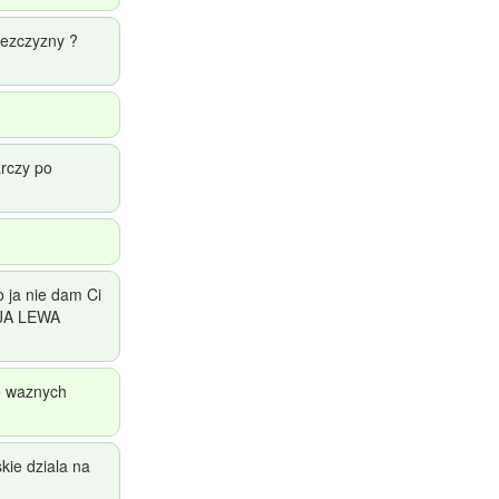
mezczyzny ?
arczy po
 ja nie dam Ci
OJA LEWA
e waznych
kie dziala na