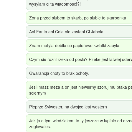
wysylam ci ta wiadomosc!?!
Zona przed slubem to skarb, po slubie to skarbonka
Ani Fanta ani Cola nie zastapi Ci Jabola.
Znam motyla-debila co papierowe kwiatki zapyla.
Czym sie rozni rzeka od posla? Rzeke jest latwiej oder
Gwarancja cnoty to brak ochoty.
Jesli masz meza a on jest niewierny szoruj mu ptaka 
sciernym
Pieprze Sylwester, na dwojce jest western
Jak ja o tym wiedzialem, to ty jeszcze w lupinie od orz
zeglowales.