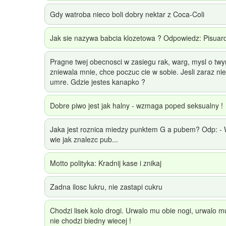
Gdy watroba nieco boli dobry nektar z Coca-Coli
Jak sie nazywa babcia klozetowa ? Odpowiedz: Pisuar
Pragne twej obecnosci w zasiegu rak, warg, mysl o t
zniewala mnie, chce poczuc cie w sobie. Jesli zaraz ni
umre. Gdzie jestes kanapko ?
Dobre piwo jest jak halny - wzmaga poped seksualny !
Jaka jest roznica miedzy punktem G a pubem? Odp: - 
wie jak znalezc pub...
Motto polityka: Kradnij kase i znikaj
Zadna ilosc lukru, nie zastapi cukru
Chodzi lisek kolo drogi. Urwalo mu obie nogi, urwalo mu
nie chodzi biedny wiecej !