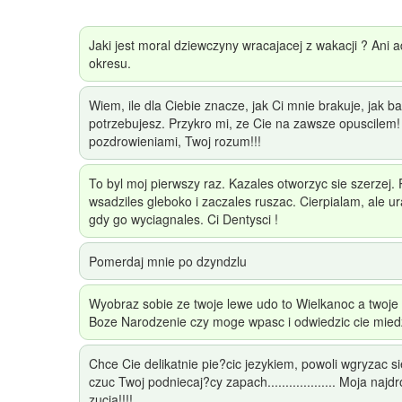
Jaki jest moral dziewczyny wracajacej z wakacji ? Ani a
okresu.
Wiem, ile dla Ciebie znacze, jak Ci mnie brakuje, jak b
potrzebujesz. Przykro mi, ze Cie na zawsze opuscilem!
pozdrowieniami, Twoj rozum!!!
To byl moj pierwszy raz. Kazales otworzyc sie szerzej.
wsadziles gleboko i zaczales ruszac. Cierpialam, ale 
gdy go wyciagnales. Ci Dentysci !
Pomerdaj mnie po dzyndzlu
Wyobraz sobie ze twoje lewe udo to Wielkanoc a twoje
Boze Narodzenie czy moge wpasc i odwiedzic cie mied
Chce Cie delikatnie pie?cic jezykiem, powoli wgryzac si
czuc Twoj podniecaj?cy zapach................... Moja na
zucia!!!!