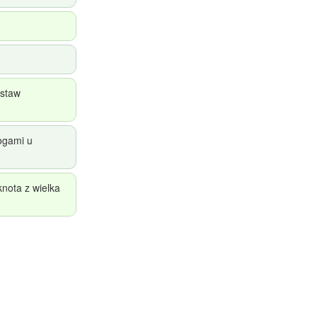
estaw
ogami u
nota z wielka