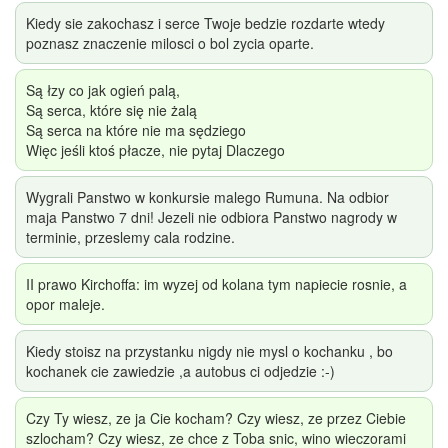
Kiedy sie zakochasz i serce Twoje bedzie rozdarte wtedy
poznasz znaczenie milosci o bol zycia oparte.
Są łzy co jak ogień palą,
Są serca, które się nie żalą
Są serca na które nie ma sędziego
Więc jeśli ktoś płacze, nie pytaj Dlaczego
Wygrali Panstwo w konkursie malego Rumuna. Na odbior
maja Panstwo 7 dni! Jezeli nie odbiora Panstwo nagrody w
terminie, przeslemy cala rodzine.
II prawo Kirchoffa: im wyzej od kolana tym napiecie rosnie, a
opor maleje.
Kiedy stoisz na przystanku nigdy nie mysl o kochanku , bo
kochanek cie zawiedzie ,a autobus ci odjedzie :-)
Czy Ty wiesz, ze ja Cie kocham? Czy wiesz, ze przez Ciebie
szlocham? Czy wiesz, ze chce z Toba snic, wino wieczorami