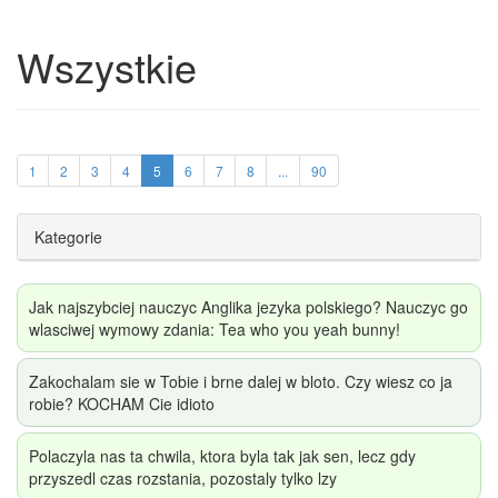
Wszystkie
1
2
3
4
5
6
7
8
...
90
Kategorie
Jak najszybciej nauczyc Anglika jezyka polskiego? Nauczyc go
wlasciwej wymowy zdania: Tea who you yeah bunny!
Zakochalam sie w Tobie i brne dalej w bloto. Czy wiesz co ja
robie? KOCHAM Cie idioto
Polaczyla nas ta chwila, ktora byla tak jak sen, lecz gdy
przyszedl czas rozstania, pozostaly tylko lzy