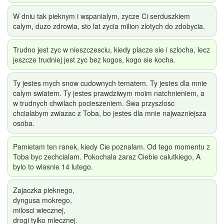
W dniu tak pieknym i wspanialym, zycze Ci serduszkiem
calym, duzo zdrowia, sto lat zycia milion zlotych do zdobycia.
Trudno jest zyc w nieszczesciu, kiedy placze sie i szlocha, lecz
jeszcze trudniej jest zyc bez kogos, kogo sie kocha.
Ty jestes mych snow cudownych tematem. Ty jestes dla mnie
calym swiatem. Ty jestes prawdziwym moim natchnieniem, a
w trudnych chwilach pocieszeniem. Swa przyszlosc
chcialabym zwiazac z Toba, bo jestes dla mnie najwazniejsza
osoba.
Pamietam ten ranek, kiedy Cie poznalam. Od tego momentu z
Toba byc zechcialam. Pokochala zaraz Ciebie calutkiego, A
bylo to wlasnie 14 lutego.
Zajaczka pieknego,
dyngusa mokrego,
milosci wiecznej,
drogi tylko mlecznej.