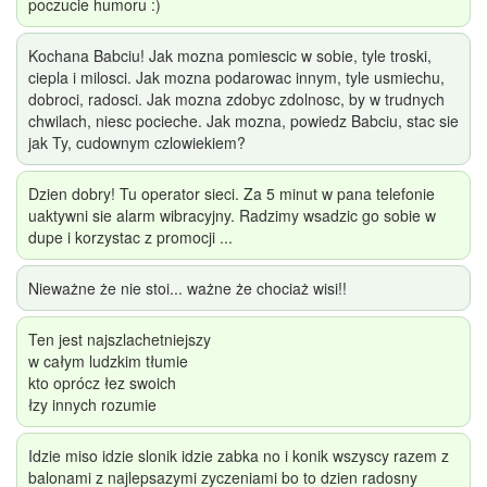
poczucie humoru :)
Kochana Babciu! Jak mozna pomiescic w sobie, tyle troski,
ciepla i milosci. Jak mozna podarowac innym, tyle usmiechu,
dobroci, radosci. Jak mozna zdobyc zdolnosc, by w trudnych
chwilach, niesc pocieche. Jak mozna, powiedz Babciu, stac sie
jak Ty, cudownym czlowiekiem?
Dzien dobry! Tu operator sieci. Za 5 minut w pana telefonie
uaktywni sie alarm wibracyjny. Radzimy wsadzic go sobie w
dupe i korzystac z promocji ...
Nieważne że nie stoi... ważne że chociaż wisi!!
Ten jest najszlachetniejszy
w całym ludzkim tłumie
kto oprócz łez swoich
łzy innych rozumie
Idzie miso idzie slonik idzie zabka no i konik wszyscy razem z
balonami z najlepsazymi zyczeniami bo to dzien radosny