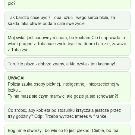
pic?
Tak bardzo chce byc z Toba, czuc Twego serca bicie, za
kazda taka chwile oddam cale swe zycie
Moj swiat jest cudownym snem, bo kocham Cie i naprawde to
wiem pragne z Toba cale zycie byc i na dobre i na zle, zawsze
z Toba zyc.
Ten, kto pisze - dobrze znany, a kto czyta - ten kochany!
UWAGA!
Policja szuka osoby pieknej, inteligentnej i nieprzecietnej w
lozku ...
Ty nie masz sie czym martwic, ale gdzie ja sie schowam?!
Co zrobic, aby kobieta po stosunku krzyczala jeszcze przez
trzy godziny? Odp: Trzeba wytrzec interes w firanke.
Bog mnie stworzyl, bo wie co to jest piekno. Ciebie, bo ma