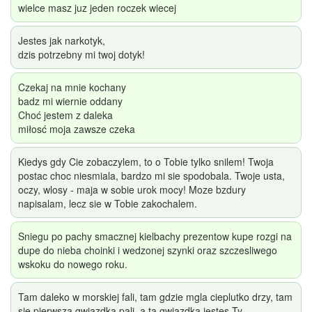
wielce masz juz jeden roczek wiecej
Jestes jak narkotyk,
dzis potrzebny mi twoj dotyk!
Czekaj na mnie kochany
badz mi wiernie oddany
Choć jestem z daleka
miłosć moja zawsze czeka
Kiedys gdy Cie zobaczylem, to o Tobie tylko snilem! Twoja
postac choc niesmiala, bardzo mi sie spodobala. Twoje usta,
oczy, wlosy - maja w sobie urok mocy! Moze bzdury
napisalam, lecz sie w Tobie zakochalem.
Sniegu po pachy smacznej kielbachy prezentow kupe rozgi na
dupe do nieba choinki i wedzonej szynki oraz szczesliwego
wskoku do nowego roku.
Tam daleko w morskiej fali, tam gdzie mgla cieplutko drzy, tam
sie pierwsza gwiazdka pali, a ta gwiazdka jestes Ty