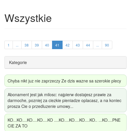
Wszystkie
1
...
38
39
40
41
42
43
44
...
90
Kategorie
Chyba nikt juz nie zaprzeczy Ze dzis wazne sa szerokie plecy
Abonament jest jak milosc: najpierw dostajesz prawie za
darmoche, pozniej za ciezkie pieniadze oplacasz, a na koniec
prosza Cie o przedluzenie umowy...
KO...KO....KO....KO....KO ....KO....KO....KO....KO.. ...KO....PNE
CIE ZA TO