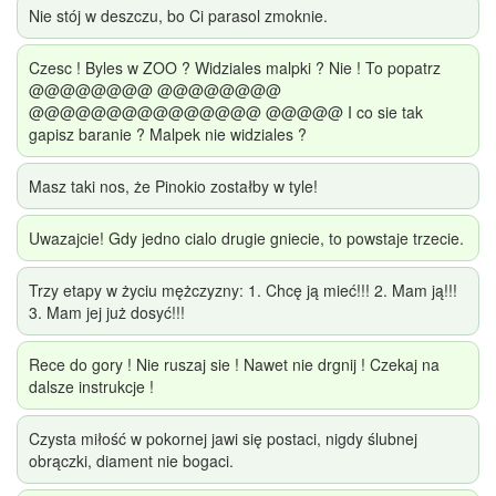
Nie stój w deszczu, bo Ci parasol zmoknie.
Czesc ! Byles w ZOO ? Widziales malpki ? Nie ! To popatrz
@@@@@@@@ @@@@@@@@
@@@@@@@@@@@@@@@ @@@@@ I co sie tak
gapisz baranie ? Malpek nie widziales ?
Masz taki nos, że Pinokio zostałby w tyle!
Uwazajcie! Gdy jedno cialo drugie gniecie, to powstaje trzecie.
Trzy etapy w życiu mężczyzny: 1. Chcę ją mieć!!! 2. Mam ją!!!
3. Mam jej już dosyć!!!
Rece do gory ! Nie ruszaj sie ! Nawet nie drgnij ! Czekaj na
dalsze instrukcje !
Czysta miłość w pokornej jawi się postaci, nigdy ślubnej
obrączki, diament nie bogaci.