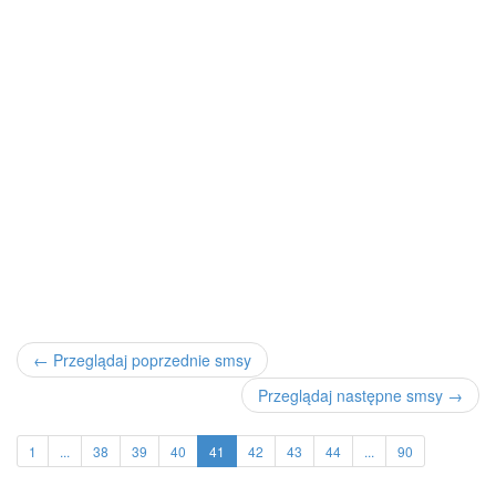
← Przeglądaj poprzednie smsy
Przeglądaj następne smsy →
1
...
38
39
40
41
42
43
44
...
90