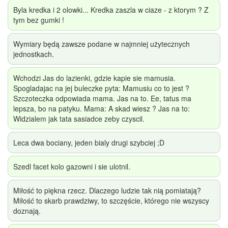
Byla kredka i 2 olowki... Kredka zaszla w ciaze - z ktorym ? Z
tym bez gumki !
Wymiary będą zawsze podane w najmniej użytecznych
jednostkach.
Wchodzi Jas do lazienki, gdzie kapie sie mamusia.
Spogladajac na jej buleczke pyta: Mamusiu co to jest ?
Szczoteczka odpowiada mama. Jas na to. Ee, tatus ma
lepsza, bo na patyku. Mama: A skad wiesz ? Jas na to:
Widzialem jak tata sasiadce zeby czyscil.
Leca dwa bociany, jeden bialy drugi szybciej ;D
Szedl facet kolo gazowni i sie ulotnil.
Miłość to piękna rzecz. Dlaczego ludzie tak nią pomiatają?
Miłość to skarb prawdziwy, to szczęście, którego nie wszyscy
doznają.