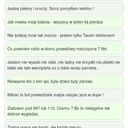
Jestes piekny i uroczy. Sorry pomylilam telefon !
Jak mawia moja babcia - wszyscy w jeden kij pierdza
Nie ściskaj mnie tak mocno - jestem tylko Twoim telefonem!
Co powinien robic w domu prawdziwy mezczyzna ? Nic.
Jestem nie wysoki nie niski ,nie ladny nie brzydki nie,daleki nie
bliski ale taki wiercipieta co o tobie wciaz pamieta.
Niewazne kto z kim spi, byle dzieci byly zdrowe.
Milosc to bol powiedziala malpa calujac jeza w dupe !
Zadzwon pod 997 lub 112. Czemu ? Bo to nielegalne tak
dobrze wygladac.
Żadna praca nie hanbi, ale każda męczy...