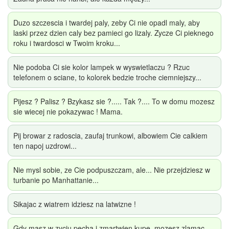
Duzo szczescia i twardej paly, zeby Ci nie opadl maly, aby
laski przez dzien caly bez pamieci go lizaly. Zycze Ci pieknego
roku i twardosci w Twoim kroku...
Nie podoba Ci sie kolor lampek w wyswietlaczu ? Rzuc
telefonem o sciane, to kolorek bedzie troche ciemniejszy...
Pijesz ? Palisz ? Bzykasz sie ?..... Tak ?.... To w domu mozesz
sie wiecej nie pokazywac ! Mama.
Pij browar z radoscia, zaufaj trunkowi, albowiem Cie calkiem
ten napoj uzdrowi...
Nie mysl sobie, ze Cie podpuszczam, ale... Nie przejdziesz w
turbanie po Manhattanie...
Sikajac z wiatrem idziesz na latwizne !
Gdy masz w zyciu pecha i zmartwien kupe, mozesz zlamac