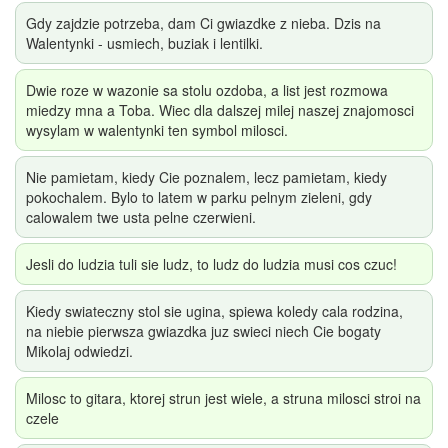
Gdy zajdzie potrzeba, dam Ci gwiazdke z nieba. Dzis na
Walentynki - usmiech, buziak i lentilki.
Dwie roze w wazonie sa stolu ozdoba, a list jest rozmowa
miedzy mna a Toba. Wiec dla dalszej milej naszej znajomosci
wysylam w walentynki ten symbol milosci.
Nie pamietam, kiedy Cie poznalem, lecz pamietam, kiedy
pokochalem. Bylo to latem w parku pelnym zieleni, gdy
calowalem twe usta pelne czerwieni.
Jesli do ludzia tuli sie ludz, to ludz do ludzia musi cos czuc!
Kiedy swiateczny stol sie ugina, spiewa koledy cala rodzina,
na niebie pierwsza gwiazdka juz swieci niech Cie bogaty
Mikolaj odwiedzi.
Milosc to gitara, ktorej strun jest wiele, a struna milosci stroi na
czele