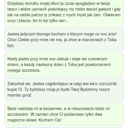
Dotykasz leciutko mojej dloni ja czule spogladam w twoja
twarz i widze usmiech piekniejszy niz niebo wsrod gwiazd i gdy
tak na ciebie patrze ty znikasz z mych mysli jak cien. Otwieram
oczy i placze, bo to byl tylko sen...
Jestes jedynym ktorego kocham o ktorym moge co noc snic!
Choc Ciebie przy mnie nie ma, ja chce w marzeniach z Toba
byc.
Kiedy jestes przy mnie noc ulatuje i staje sie cudownym
dniem, a kazdy nastepny dzien z Toba jest powtorzeniem
mojego szczescia.
Zakochal sie. Jestes najpikniejszo w calyj wsi winc rozrzutnik
kupie Ci. Ty bydziesz moja jo byde Twoj Bydziemy razym
mymlac gnoj!
Badz nadzieja mi w bezsensie, a w nieszczesciu badz mi
szczesciem. W zamian chce Ci podarowac tylko dwa
magiczne slowa: Kocham Cie!