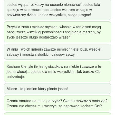
Jestes wyspa rozkoszy na oceanie nienawisci! Jestes fala
spokoju w sztormowa noc. Jestes wiatrem w zagle w
bezwietrzny dzien. Jestes wszystkim, czego pragne!
Przyszla zima i miesiac styczen, wlasnie w ten dzien mojej
babci zycze wszelkiej pomyslnosci i spelnienia marzen, by
zycie jeszcze dlugo dostarczalo wrazen
W dniu Twoich imienin zawsze usmiechnietej buzi, wesolej
zabawy i mnostwa slodkich calusow zyczy...
Kocham Cie tyle ile jest gwiazdkow na niebie i zawsze o te
jedna wiecej... Jestes dla mnie wszystkim - tak bardzo Cie
potrzebuje.
Milosc - to plomien ktory plonie jasno!
Czemu smutno na mnie patrzysz? Czemu mowisz o mnie zle?
Czemu nie chcesz mi uwierzyc, ze naprawde kocham Cie?