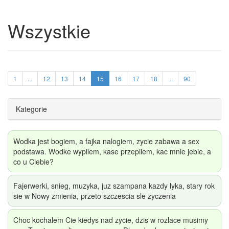
Wszystkie
1
...
12
13
14
15
16
17
18
...
90
Kategorie
Wodka jest bogiem, a fajka nalogiem, zycie zabawa a sex
podstawa. Wodke wypilem, kase przepilem, kac mnie jebie, a
co u Ciebie?
Fajerwerki, snieg, muzyka, juz szampana kazdy lyka, stary rok
sie w Nowy zmienia, przeto szczescia sle zyczenia
Choc kochalem Cie kiedys nad zycie, dzis w rozlace musimy