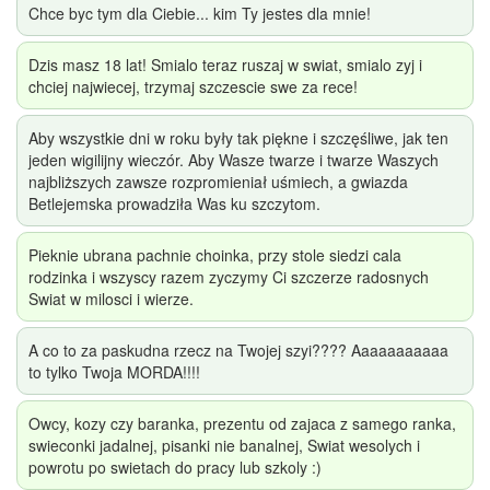
Chce byc tym dla Ciebie... kim Ty jestes dla mnie!
Dzis masz 18 lat! Smialo teraz ruszaj w swiat, smialo zyj i
chciej najwiecej, trzymaj szczescie swe za rece!
Aby wszystkie dni w roku były tak piękne i szczęśliwe, jak ten
jeden wigilijny wieczór. Aby Wasze twarze i twarze Waszych
najbliższych zawsze rozpromieniał uśmiech, a gwiazda
Betlejemska prowadziła Was ku szczytom.
Pieknie ubrana pachnie choinka, przy stole siedzi cala
rodzinka i wszyscy razem zyczymy Ci szczerze radosnych
Swiat w milosci i wierze.
A co to za paskudna rzecz na Twojej szyi???? Aaaaaaaaaaa
to tylko Twoja MORDA!!!!
Owcy, kozy czy baranka, prezentu od zajaca z samego ranka,
swieconki jadalnej, pisanki nie banalnej, Swiat wesolych i
powrotu po swietach do pracy lub szkoly :)