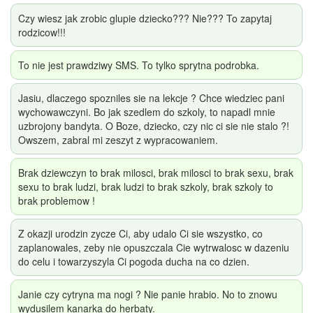
Czy wiesz jak zrobic glupie dziecko??? Nie??? To zapytaj
rodzicow!!!
To nie jest prawdziwy SMS. To tylko sprytna podrobka.
Jasiu, dlaczego spozniles sie na lekcje ? Chce wiedziec pani
wychowawczyni. Bo jak szedlem do szkoly, to napadl mnie
uzbrojony bandyta. O Boze, dziecko, czy nic ci sie nie stalo ?!
Owszem, zabral mi zeszyt z wypracowaniem.
Brak dziewczyn to brak milosci, brak milosci to brak sexu, brak
sexu to brak ludzi, brak ludzi to brak szkoly, brak szkoly to
brak problemow !
Z okazji urodzin zycze Ci, aby udalo Ci sie wszystko, co
zaplanowales, zeby nie opuszczala Cie wytrwalosc w dazeniu
do celu i towarzyszyla Ci pogoda ducha na co dzien.
Janie czy cytryna ma nogi ? Nie panie hrabio. No to znowu
wydusilem kanarka do herbaty.