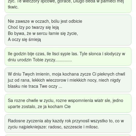
zyc. Te wieczory lipcowe, gorace, Dlugo beda w pamieci mej
tkwic.
Nie zawsze w oczach, bólu jest odbicie
Choć łzy po twarzy się leją
Bo bywa, że w sercu łamie się życie,
A oczy się śmieją
Ile godzin bije czas, ile lisci sypie las. Tyle slonca i slodyczy w
dniu urodzin Tobie zyczy..............
W dniu Twych imienin, moja kochana zycze Ci pieknych chwil
juz od rana, lekkich wieczorow i miekkich nocy, niech nigdy
blasku nie traca Twe oczy ...
Sa rozne chwile w zyciu, rozne wspomnienia wiatr sle, jedno
uparte zostalo, ze ja kocham Cie
Radosne zyczenia aby kazdy rok przynosil wszystko to, co w
zyciu najpiekniejsze: radosc, szczescie i milosc.