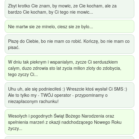
Zbyt krotko Cie znam, by mowic, ze Cie kocham, ale za
bardzo Cie kocham, by Ci tego nie mowic...
Nie martw sie ze minelo, ciesz sie ze bylo...
Piszę do Ciebie, bo nie mam co robić. Kończę, bo nie mam co
pisać.
W dniu tak pieknym i wspanialym, zycze Ci serduszkiem
calym, duzo zdrowia sto lat zycia milion zloty do zdobycia,
tego zyczy Ci...
Uhu uh, ale się podnieciłeś :) Wreszcie ktoś wysłał Ci SMS :)
Ale to tylko my - TWÓJ operator - przypominamy o
niezapłaconym rachunku!
Wesołych i pogodnych Świąt Bożego Narodzenia oraz
spełnienia marzeń z okazji nadchodzącego Nowego Roku
życzy...