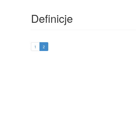
Definicje
1
2