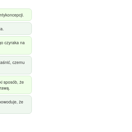
ntykoncepcji.
a.
go czyraka na
yjaśnić, czemu
ki sposób, że
prawą.
 powoduje, że